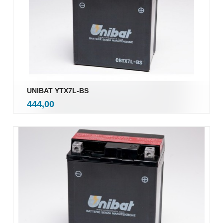
UNIBAT YTX7L-BS
inkl.
Pris
444,00
mva.