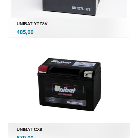
UNIBAT YTZ8V
inkl.
Pris
485,00
mva.
UNIBAT CX9
inkl.
Pris
879,00