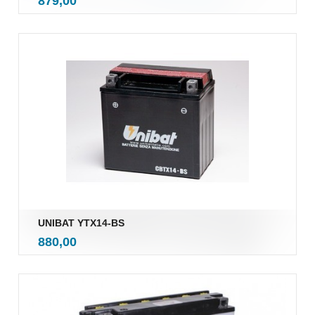
Pris
879,00
mva.
UNIBAT YTX14-BS
inkl.
Pris
880,00
mva.