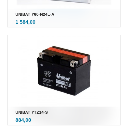
UNIBAT Y60-N24L-A
inkl.
Pris
1 584,00
mva.
UNIBAT YTZ14-S
inkl.
Pris
884,00
mva.