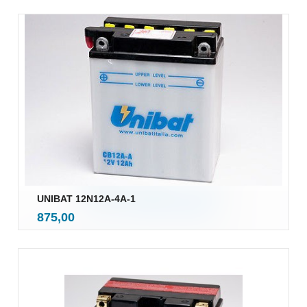
UNIBAT 12N12A-4A-1
inkl.
Pris
875,00
mva.