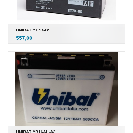
UNIBAT YT7B-BS
inkl.
Pris
557,00
mva.
UNIBAT YB16AL-A2