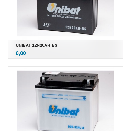
UNIBAT 12N20AH-BS
inkl.
Pris
0,00
mva.