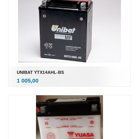
UNIBAT YTX14AHL-BS
inkl.
Pris
1 005,00
mva.