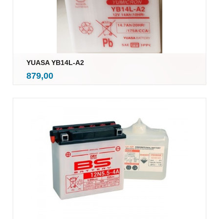
YUASA YB14L-A2
inkl.
Pris
879,00
mva.