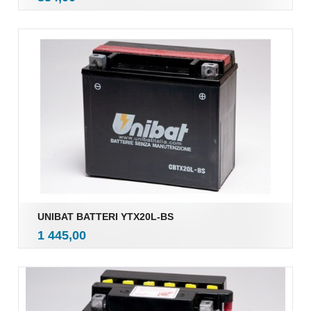
mva.
UNIBAT BATTERI YTX20L-BS
inkl.
Pris
1 445,00
mva.