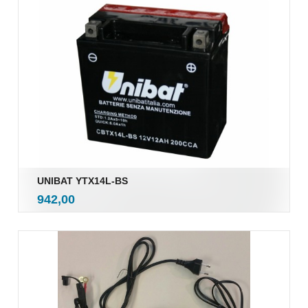
UNIBAT YTX14L-BS
inkl.
Pris
942,00
mva.