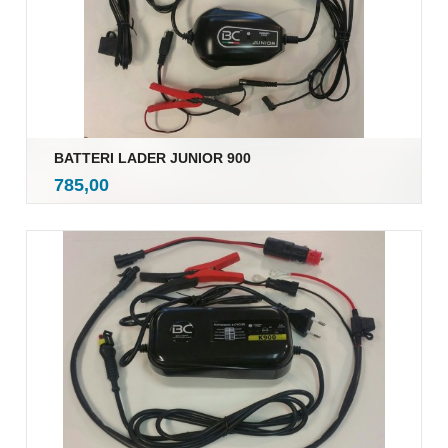
BATTERI LADER JUNIOR 900
inkl.
Pris
785,00
mva.