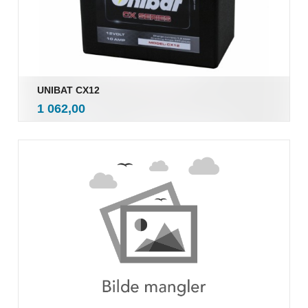
UNIBAT CX12
inkl.
Pris
1 062,00
mva.