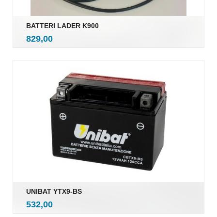
BATTERI LADER K900
inkl.
Pris
829,00
mva.
UNIBAT YTX9-BS
inkl.
Pris
532,00
mva.