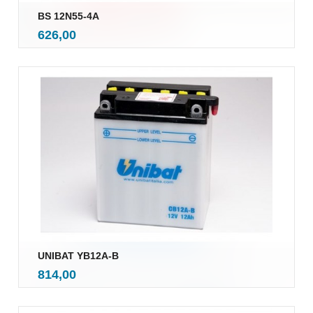
BS 12N55-4A
inkl.
Pris
626,00
mva.
UNIBAT YB12A-B
inkl.
Pris
814,00
mva.