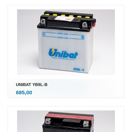
UNIBAT YB9L-B
inkl.
Pris
685,00
mva.