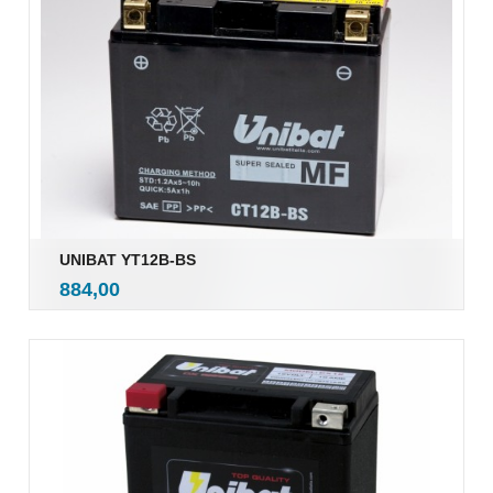
UNIBAT YT12B-BS
inkl.
Pris
884,00
mva.