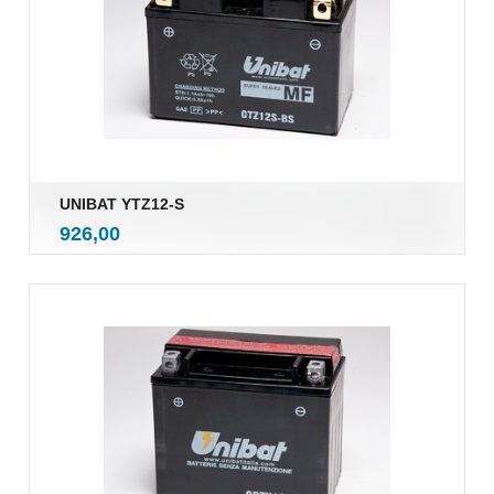
UNIBAT YTZ12-S
inkl.
Pris
926,00
mva.