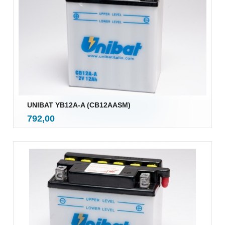
UNIBAT YB12A-A (CB12AASM)
inkl.
Pris
792,00
mva.