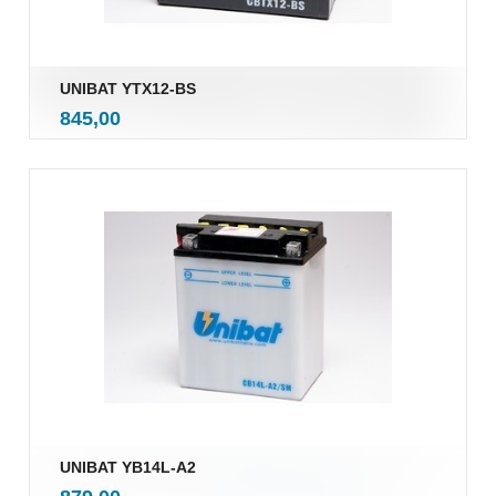
UNIBAT YTX12-BS
inkl.
Pris
845,00
mva.
UNIBAT YB14L-A2
inkl.