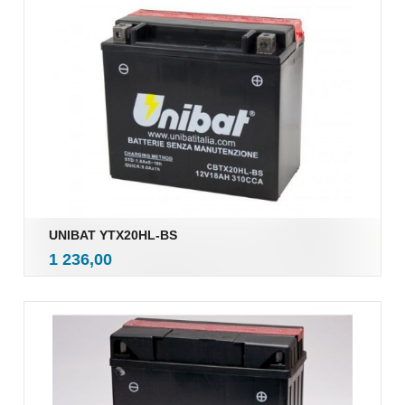
UNIBAT YTX20HL-BS
inkl.
Pris
1 236,00
mva.