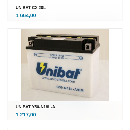
UNIBAT CX 20L
inkl.
Pris
1 664,00
mva.
UNIBAT Y50-N18L-A
inkl.
Pris
1 217,00
mva.