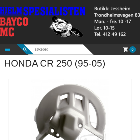
Gå
til
innholdet
0
HONDA CR 250 (95-05)