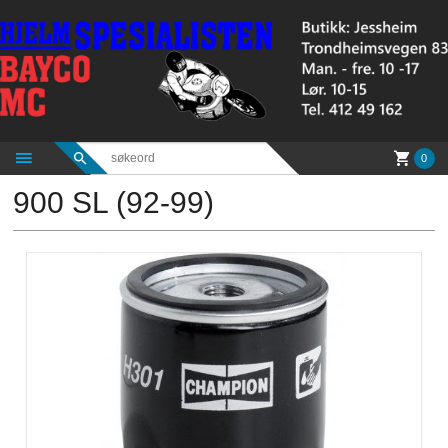
Gå
til
innholdet
0
900 SL (92-99)