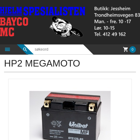
Gå
til
innholdet
0
HP2 MEGAMOTO