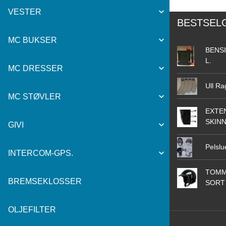
VESTER
BESTSEL
MC BUKSER
BENSI
L.
MC DRESSER
Ull Ra
MC STØVLER
EXTEN
SKIN
GIVI
Pelslu
INTERCOM-GPS.
TOMM
BREMSEKLOSSER
SORT
OLJEFILTER