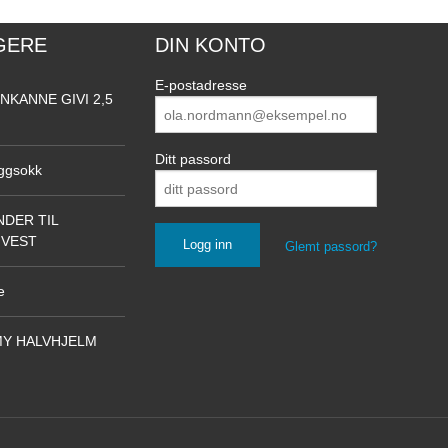
GERE
DIN KONTO
E-postadresse
NKANNE GIVI 2,5
Ditt passord
ggsokk
DER TIL
NVEST
Glemt passord?
e
Y HALVHJELM