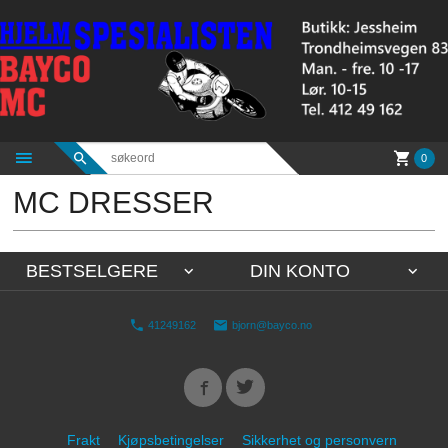
Gå
til
innholdet
0
MC DRESSER
BESTSELGERE
DIN KONTO
41249162
bjorn@bayco.no
Frakt
Kjøpsbetingelser
Sikkerhet og personvern