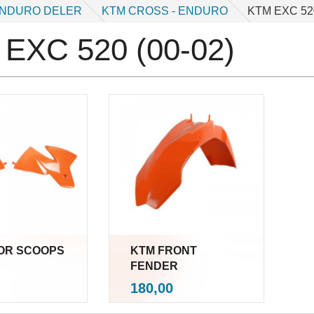
ENDURO DELER
KTM CROSS - ENDURO
KTM EXC 520
EXC 520 (00-02)
OR SCOOPS
KTM FRONT
FENDER
nkl.
inkl.
Pris
180,00
mva.
mva.