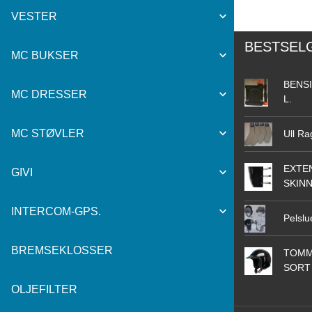
VESTER
BESTSEL
MC BUKSER
BENSI
MC DRESSER
L.
MC STØVLER
Ull Ra
EXTEN
GIVI
SKIN
INTERCOM-GPS.
Pelslu
BREMSEKLOSSER
TOMM
SORT
OLJEFILTER