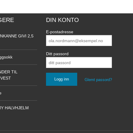
GERE
DIN KONTO
E-postadresse
NKANNE GIVI 2,5
Ditt passord
ggsokk
DER TIL
NVEST
Glemt passord?
e
Y HALVHJELM