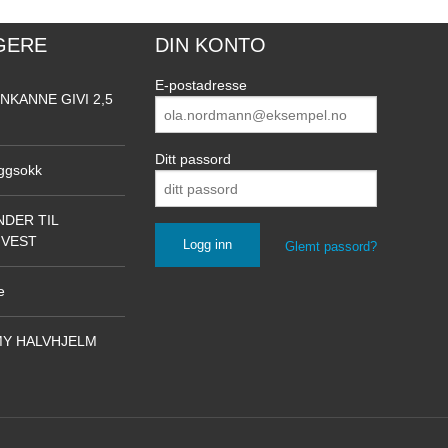
GERE
DIN KONTO
E-postadresse
NKANNE GIVI 2,5
Ditt passord
ggsokk
DER TIL
NVEST
Glemt passord?
e
Y HALVHJELM