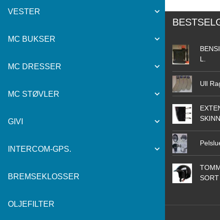
VESTER
BESTSEL
MC BUKSER
BENSI
L.
MC DRESSER
Ull Ra
MC STØVLER
EXTEN
SKIN
GIVI
Pelslu
INTERCOM-GPS.
TOMM
BREMSEKLOSSER
SORT
OLJEFILTER