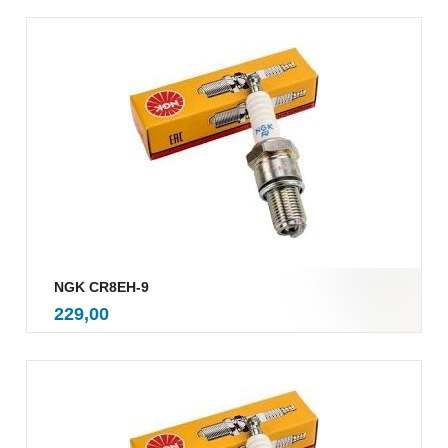
NGK CR8EH-9
inkl.
Pris
229,00
mva.