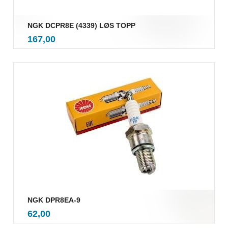
NGK DCPR8E (4339) LØS TOPP
inkl.
Pris
167,00
mva.
NGK DPR8EA-9
inkl.
Pris
62,00
mva.