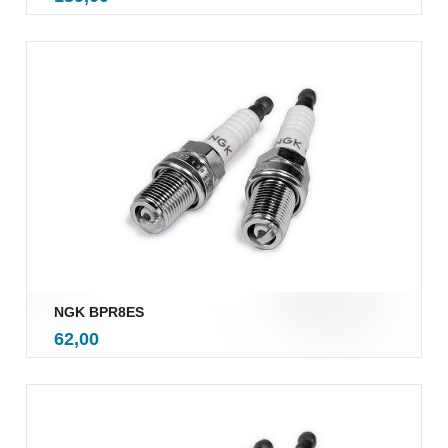
mva.
NGK BPR8ES
inkl.
Pris
62,00
mva.