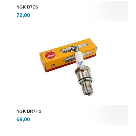
NGK B7ES
inkl.
Pris
72,00
mva.
NGK BR7HS
inkl.
Pris
69,00
mva.