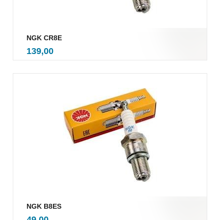
NGK CR8E
inkl.
Pris
139,00
mva.
NGK B8ES
inkl.
Pris
49,00