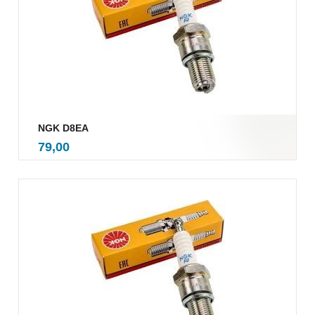
NGK D8EA
inkl.
Pris
79,00
mva.