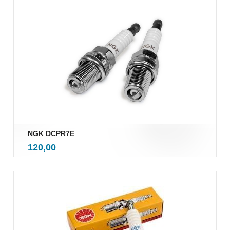
NGK DCPR7E
inkl.
Pris
120,00
mva.