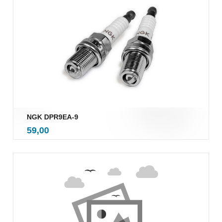
NGK DPR9EA-9
inkl.
Pris
59,00
mva.