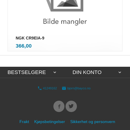
NGK CR9EIA-9
inkl.
Pris
366,00
mva.
BESTSELGERE
DIN KONTO
41249162
bjorn@bayco.no
Frakt
Kjøpsbetingelser
Sikkerhet og personvern