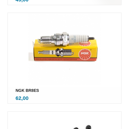
mva.
NGK BR8ES
inkl.
Pris
62,00
mva.