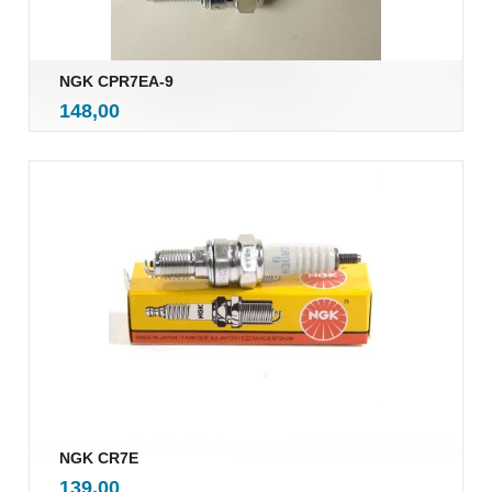
NGK CPR7EA-9
inkl.
Pris
148,00
mva.
NGK CR7E
inkl.
Pris
139,00