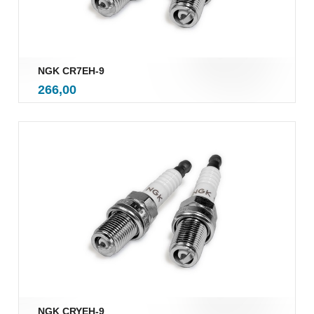
NGK CR7EH-9
inkl.
Pris
266,00
mva.
NGK CRYEH-9