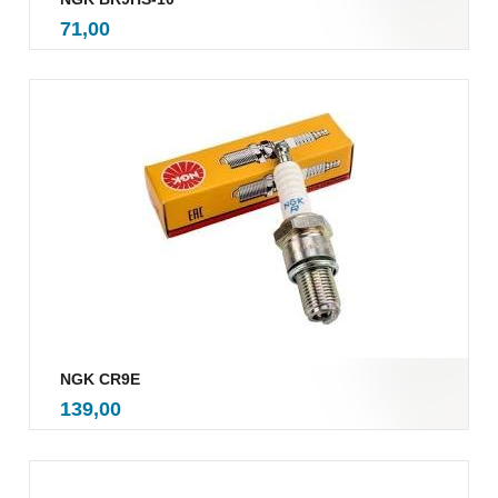
inkl.
Pris
71,00
mva.
NGK CR9E
inkl.
Pris
139,00
mva.