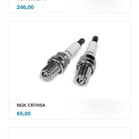
inkl.
Pris
246,00
mva.
NGK CR7HSA
inkl.
Pris
65,00
mva.