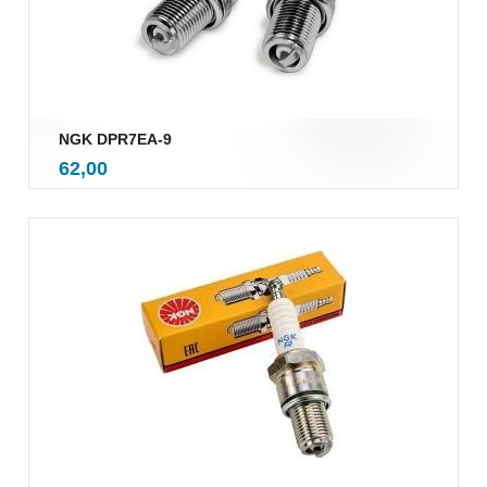
NGK DPR7EA-9
inkl.
Pris
62,00
mva.