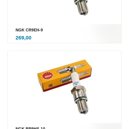
NGK CR9EH-9
inkl.
Pris
269,00
mva.
NGK BR9HS-10