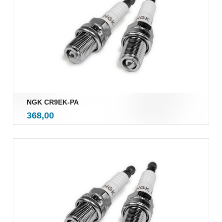
NGK CR9EK-PA
inkl.
Pris
368,00
mva.