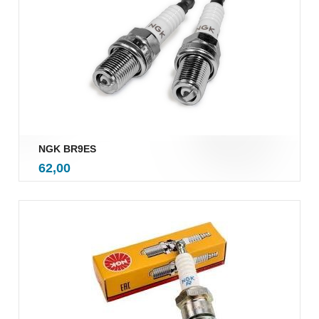
NGK BR9ES
inkl.
Pris
62,00
mva.