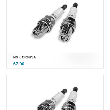
NGK CR6HSA
inkl.
Pris
67,00
mva.