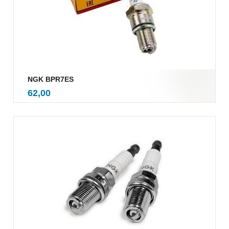
NGK BPR7ES
inkl.
Pris
62,00
mva.