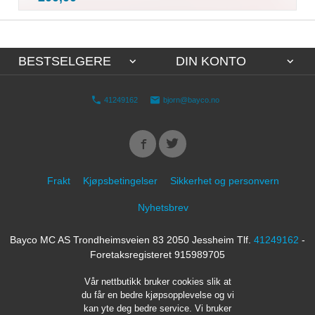
mva.
BESTSELGERE
DIN KONTO
41249162
bjorn@bayco.no
Frakt
Kjøpsbetingelser
Sikkerhet og personvern
Nyhetsbrev
Bayco MC AS Trondheimsveien 83 2050 Jessheim Tlf.
41249162
-
Foretaksregisteret 915989705
Vår nettbutikk bruker cookies slik at
du får en bedre kjøpsopplevelse og vi
kan yte deg bedre service. Vi bruker