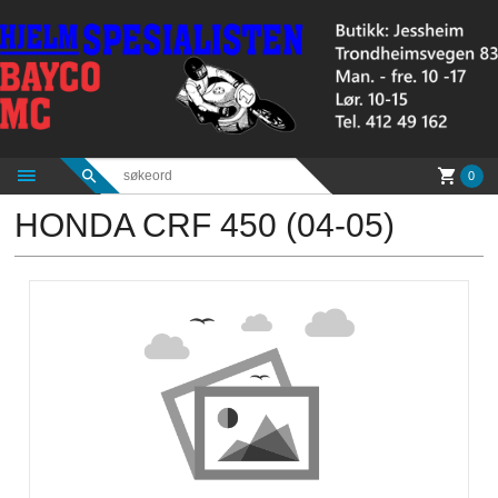
Gå
til
innholdet
0
HONDA CRF 450 (04-05)