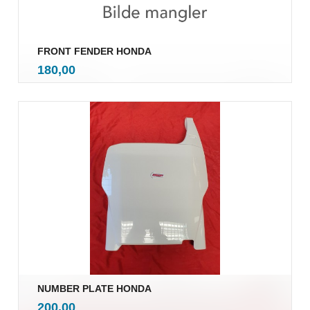
FRONT FENDER HONDA
inkl.
Pris
180,00
mva.
NUMBER PLATE HONDA
inkl.
Pris
200,00