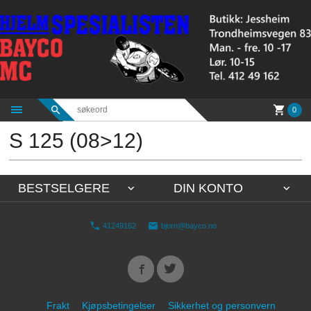
Gå
til
innholdet
0
S 125 (08>12)
BESTSELGERE
DIN KONTO
41249162
bjorn@bayco.no
Frakt
Kjøpsbetingelser
Sikkerhet og personvern