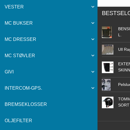
VESTER
BESTSEL
MC BUKSER
BENSI
L.
MC DRESSER
Ull Ra
MC STØVLER
EXTEN
SKIN
GIVI
Pelslu
INTERCOM-GPS.
TOMM
BREMSEKLOSSER
SORT
OLJEFILTER