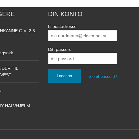
GERE
DIN KONTO
E-postadresse
NKANNE GIVI 2,5
Ditt passord
ggsokk
DER TIL
NVEST
Glemt passord?
e
Y HALVHJELM