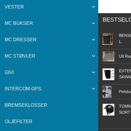
VESTER
BESTSEL
MC BUKSER
BENSI
MC DRESSER
L.
MC STØVLER
Ull Ra
EXTEN
GIVI
SKIN
INTERCOM-GPS.
Pelslu
BREMSEKLOSSER
TOMM
SORT
OLJEFILTER