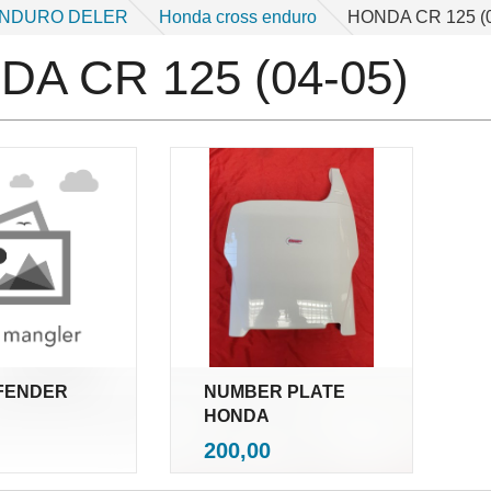
ENDURO DELER
Honda cross enduro
HONDA CR 125 (0
A CR 125 (04-05)
FENDER
NUMBER PLATE
HONDA
nkl.
inkl.
Pris
200,00
mva.
mva.