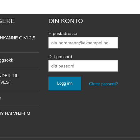
GERE
DIN KONTO
E-postadresse
NKANNE GIVI 2,5
Ditt passord
ggsokk
DER TIL
NVEST
Glemt passord?
e
Y HALVHJELM