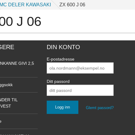
MC DELER KAWASAKI
ZX 600 J 06
00 J 06
GERE
DIN KONTO
E-postadresse
NKANNE GIVI 2,5
Ditt passord
ggsokk
DER TIL
NVEST
Glemt passord?
e