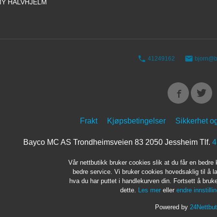
Y HALVHJELM
41249162
bjorn@b
Frakt
Kjøpsbetingelser
Sikkerhet o
Bayco MC AS Trondheimsveien 83 2050 Jessheim Tlf.
4
Vår nettbutikk bruker cookies slik at du får en bedre
bedre service. Vi bruker cookies hovedsaklig til å l
hva du har puttet i handlekurven din. Fortsett å bru
dette.
Les mer
eller
endre innstilli
Powered by
24Nettbut