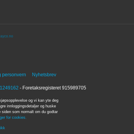
ayco.no
g personvern
Nyhetsbrev
1249162
- Foretaksregisteret 915989705
 kjøpsopplevelse og vi kan yte deg
agre innloggingsdetaljer og huske
ke siden som normalt om du godtar
nger for cookies.
ikk