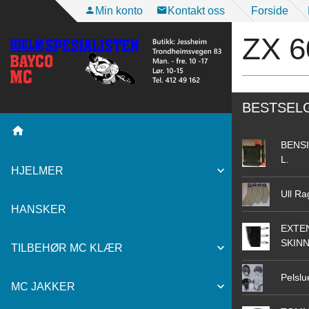
Gå
Min konto
Kontakt oss
Forside
til
ZX 6
innholdet
BESTSEL
BENSI
L.
HJELMER
Ull Ra
HANSKER
EXTEN
SKIN
TILBEHØR MC KLÆR
Pelslu
MC JAKKER