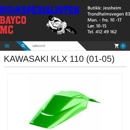
Gå
til
innholdet
0
KAWASAKI KLX 110 (01-05)