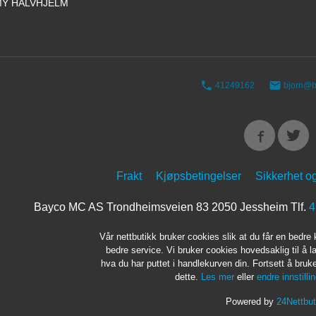
Y HALVHJELM
41249162
bjorn@b
Frakt
Kjøpsbetingelser
Sikkerhet o
Bayco MC AS Trondheimsveien 83 2050 Jessheim Tlf.
4
Vår nettbutikk bruker cookies slik at du får en bedre
bedre service. Vi bruker cookies hovedsaklig til å l
hva du har puttet i handlekurven din. Fortsett å bru
dette.
Les mer
eller
endre innstilli
Powered by
24Nettbut