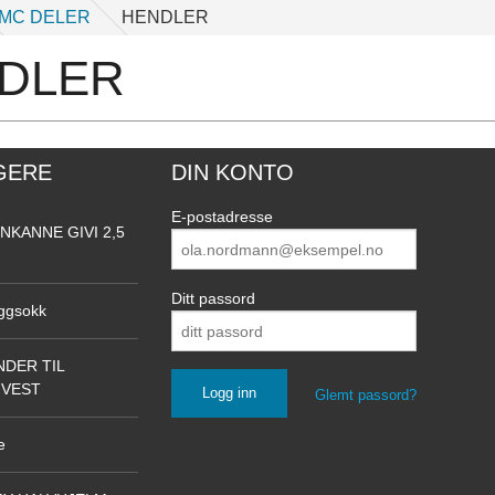
MC DELER
HENDLER
DLER
GERE
DIN KONTO
E-postadresse
NKANNE GIVI 2,5
Ditt passord
ggsokk
DER TIL
NVEST
Glemt passord?
e