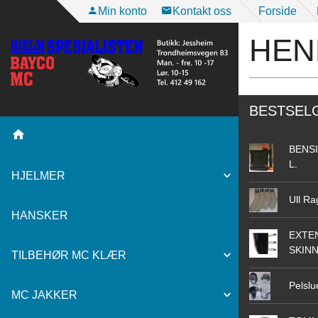
Gå
Min konto
Kontakt oss
Forside
til
HEN
innholdet
BESTSEL
BENSI
L.
HJELMER
Ull Ra
HANSKER
EXTEN
SKIN
TILBEHØR MC KLÆR
Pelslu
MC JAKKER