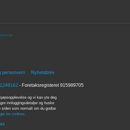
ayco.no
g personvern
Nyhetsbrev
1249162
- Foretaksregisteret 915989705
 kjøpsopplevelse og vi kan yte deg
agre innloggingsdetaljer og huske
ke siden som normalt om du godtar
nger for cookies.
ikk