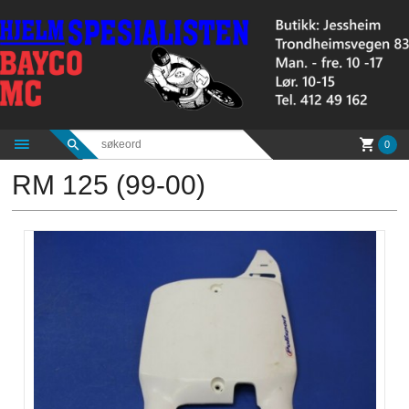
Gå
til
innholdet
0
RM 125 (99-00)