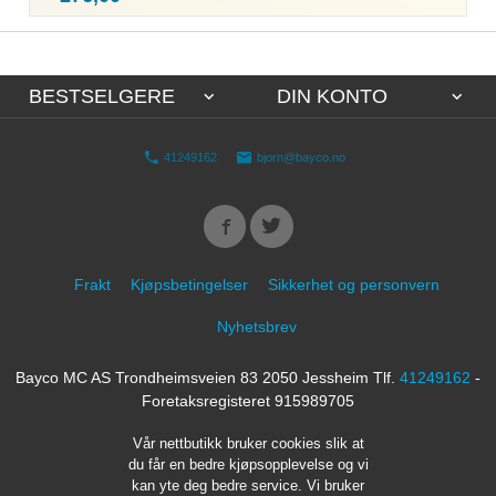
mva.
BESTSELGERE
DIN KONTO
41249162
bjorn@bayco.no
Frakt
Kjøpsbetingelser
Sikkerhet og personvern
Nyhetsbrev
Bayco MC AS Trondheimsveien 83 2050 Jessheim Tlf.
41249162
-
Foretaksregisteret 915989705
Vår nettbutikk bruker cookies slik at
du får en bedre kjøpsopplevelse og vi
kan yte deg bedre service. Vi bruker