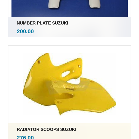
NUMBER PLATE SUZUKI
inkl.
Pris
200,00
mva.
RADIATOR SCOOPS SUZUKI
inkl.
Pris
276,00