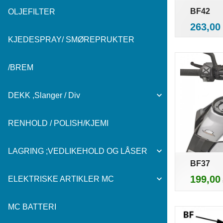
BF42
OLJEFILTER
i
Pris
263,00
KJEDESPRAY/ SMØREPRUKTER
/BREM
DEKK ,Slanger / Div
RENHOLD / POLISH/KJEMI
LAGRING ;VEDLIKEHOLD OG LÅSER
BF37
Tilbud
199,00
ELEKTRISKE ARTIKLER MC
MC BATTERI