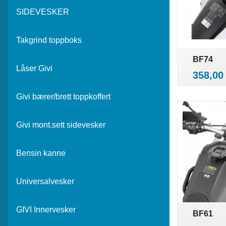
SIDEVESKER
Takgrind toppboks
BF74
Låser Givi
i
Pris
358,00
Givi bærer/brett toppkoffert
Givi mont.sett sidevesker
Bensin kanne
Universalvesker
GIVI Innervesker
BF61
i