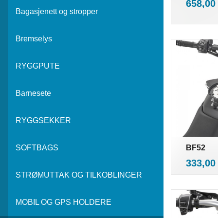
Pris
658,00
Bagasjenett og stropper
Bremselys
RYGGPUTE
Barnesete
RYGGSEKKER
BF52
SOFTBAGS
i
Pris
333,00
STRØMUTTAK OG TILKOBLINGER
MOBIL OG GPS HOLDERE