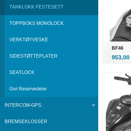
TANKLOKK FESTESETT
TOPPBOKS MONOLOCK
VERKTØYVESKE
BF46
i
SIDESTØTTEPLATER
Pris
953,00
SEATLOCK
Givi Reservedeler
INTERCOM-GPS.
BREMSEKLOSSER