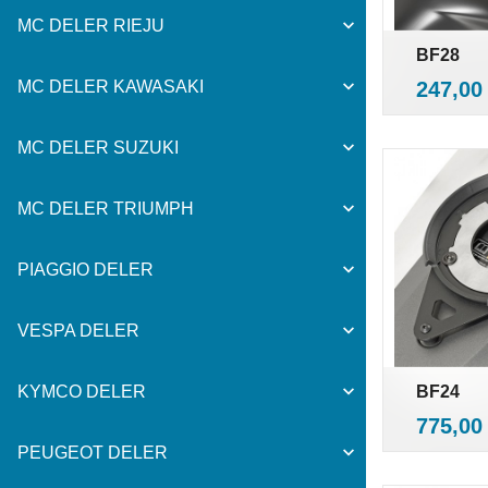
MC DELER RIEJU
BF28
i
Pris
247,00
MC DELER KAWASAKI
MC DELER SUZUKI
MC DELER TRIUMPH
PIAGGIO DELER
VESPA DELER
BF24
KYMCO DELER
i
Pris
775,00
PEUGEOT DELER