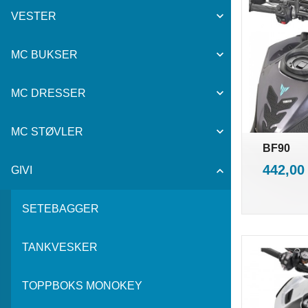
VESTER
MC BUKSER
MC DRESSER
MC STØVLER
BF90
i
Pris
442,00
GIVI
SETEBAGGER
TANKVESKER
TOPPBOKS MONOKEY