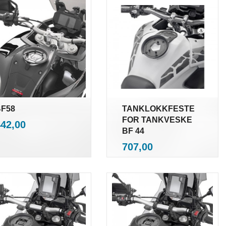
F58
TANKLOKKFESTE
inkl.
FOR TANKVESKE
ris
442,00
mva.
BF 44
inkl.
Pris
707,00
mva.