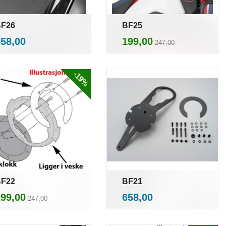
F26
BF25
inkl.
Rabatt
inkl.
ris
Tilbud
358,00
199,00
247,00
mva.
mva.
-19%
F22
BF21
Rabatt
inkl.
inkl.
ilbud
Pris
199,00
658,00
247,00
mva.
mva.