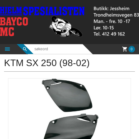
Gå
til
innholdet
0
KTM SX 250 (98-02)