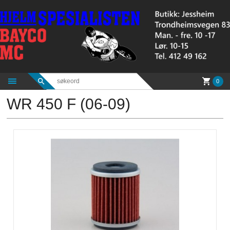
Gå
til
innholdet
0
WR 450 F (06-09)