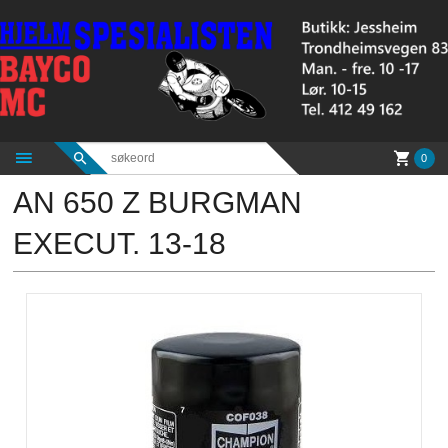
Gå
til
innholdet
0
AN 650 Z BURGMAN
EXECUT. 13-18