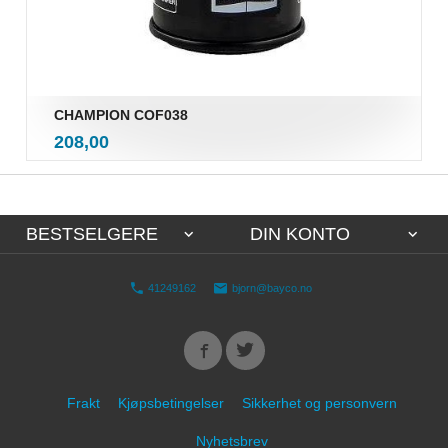
CHAMPION COF038
inkl.
Pris
208,00
mva.
BESTSELGERE
DIN KONTO
41249162
bjorn@bayco.no
Frakt
Kjøpsbetingelser
Sikkerhet og personvern
Nyhetsbrev