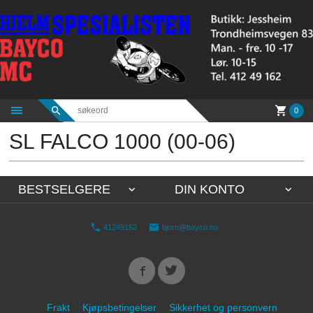
Gå
til
innholdet
0
SL FALCO 1000 (00-06)
BESTSELGERE
DIN KONTO
41249162
bjorn@bayco.no
Frakt
Kjøpsbetingelser
Sikkerhet og personvern