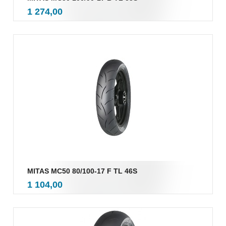
inkl.
Pris
1 274,00
mva.
MITAS MC50 80/100-17 F TL 46S
inkl.
Pris
1 104,00
mva.