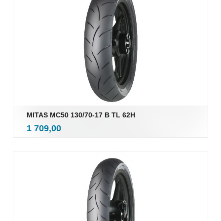
MITAS MC50 130/70-17 B TL 62H
inkl.
Pris
1 709,00
mva.