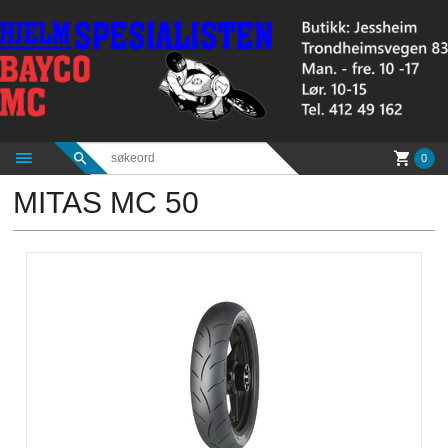
Gå
til
innholdet
0
MITAS MC 50