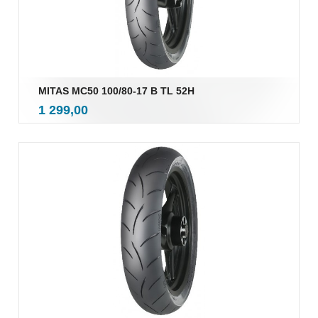
MITAS MC50 100/80-17 B TL 52H
inkl.
Pris
1 299,00
mva.