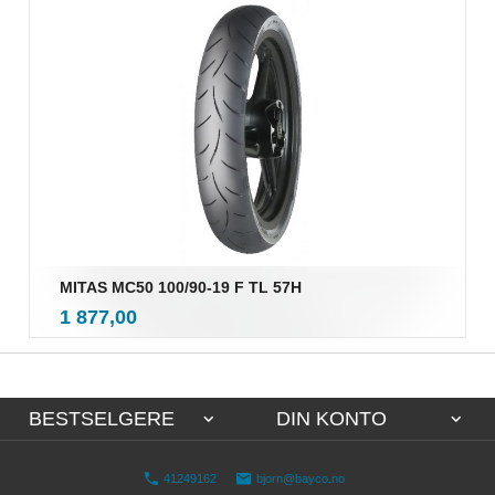
MITAS MC50 100/90-19 F TL 57H
inkl.
Pris
1 877,00
mva.
BESTSELGERE
DIN KONTO
41249162
bjorn@bayco.no