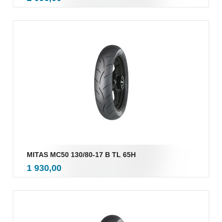
mva.
MITAS MC50 130/80-17 B TL 65H
inkl.
Pris
1 930,00
mva.