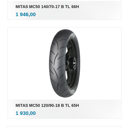
MITAS MC50 140/70-17 B TL 66H
inkl.
Pris
1 946,00
mva.
MITAS MC50 120/90-18 B TL 65H
inkl.
Pris
1 930,00
mva.