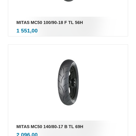
MITAS MC50 100/90-18 F TL 56H
inkl.
Pris
1 551,00
mva.
MITAS MC50 140/80-17 B TL 69H
inkl.
Pris
2 096,00