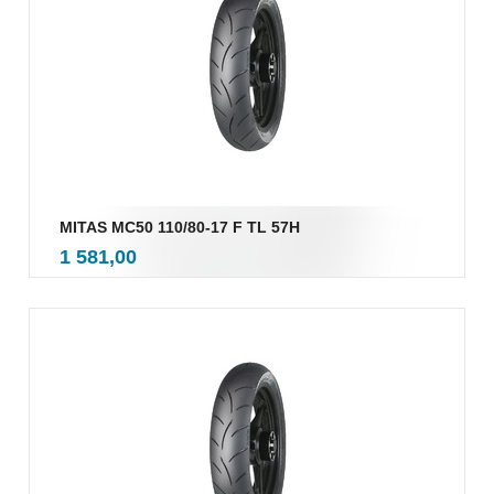
MITAS MC50 110/80-17 F TL 57H
inkl.
Pris
1 581,00
mva.