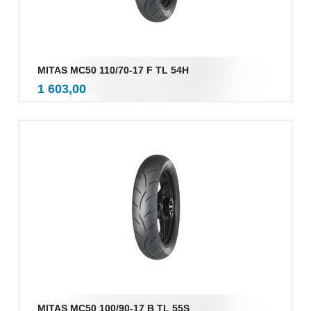
MITAS MC50 110/70-17 F TL 54H
inkl.
Pris
1 603,00
mva.
MITAS MC50 100/90-17 B TL 55S