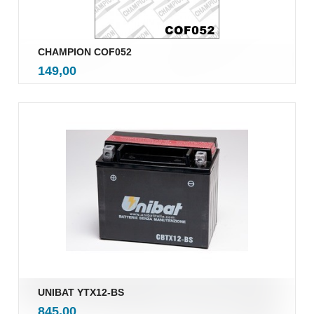
CHAMPION COF052
inkl.
Pris
149,00
mva.
UNIBAT YTX12-BS
inkl.
Pris
845,00