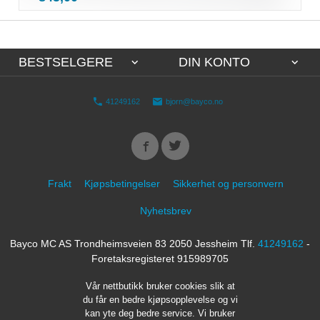
mva.
BESTSELGERE
DIN KONTO
41249162
bjorn@bayco.no
Frakt
Kjøpsbetingelser
Sikkerhet og personvern
Nyhetsbrev
Bayco MC AS Trondheimsveien 83 2050 Jessheim Tlf.
41249162
-
Foretaksregisteret 915989705
Vår nettbutikk bruker cookies slik at
du får en bedre kjøpsopplevelse og vi
kan yte deg bedre service. Vi bruker