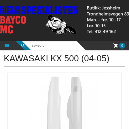
Gå
til
innholdet
0
KAWASAKI KX 500 (04-05)