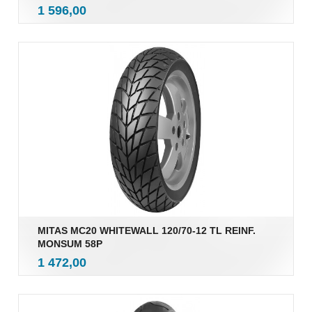
inkl.
Pris
1 596,00
mva.
MITAS MC20 WHITEWALL 120/70-12 TL REINF.
MONSUM 58P
inkl.
Pris
1 472,00
mva.