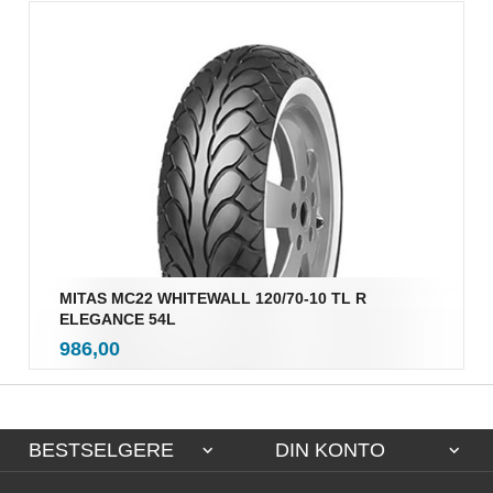
MITAS MC22 WHITEWALL 120/70-10 TL R
ELEGANCE 54L
inkl.
Pris
986,00
mva.
BESTSELGERE
DIN KONTO