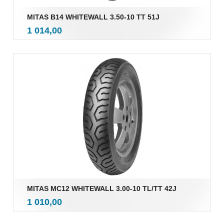
MITAS B14 WHITEWALL 3.50-10 TT 51J
inkl.
Pris
1 014,00
mva.
MITAS MC12 WHITEWALL 3.00-10 TL/TT 42J
inkl.
Pris
1 010,00
mva.