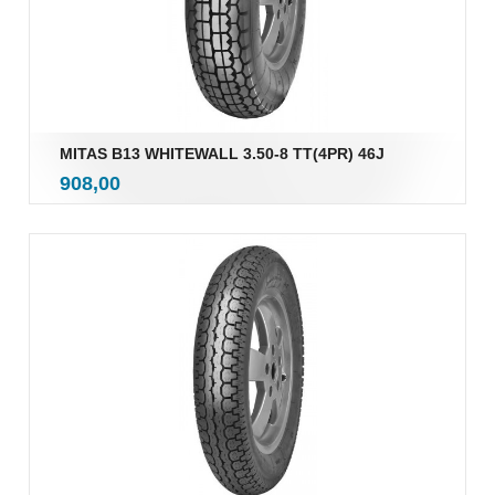
MITAS B13 WHITEWALL 3.50-8 TT(4PR) 46J
inkl.
Pris
908,00
mva.