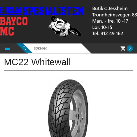
Gå
til
innholdet
0
MC22 Whitewall