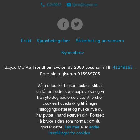
41249162
bjorn@bayco.no
Frakt
Kjøpsbetingelser
Sikkerhet og personvern
Nyhetsbrev
Bayco MC AS Trondheimsveien 83 2050 Jessheim Tlf.
41249162
-
Foretaksregisteret 915989705
Vår nettbutikk bruker cookies slik at
du får en bedre kjøpsopplevelse og vi
kan yte deg bedre service. Vi bruker
cookies hovedsaklig til å lagre
innloggingsdetaljer og huske hva du
har puttet i handlekurven din. Fortsett
å bruke siden som normalt om du
godtar dette.
Les mer
eller
endre
innstillinger for cookies.