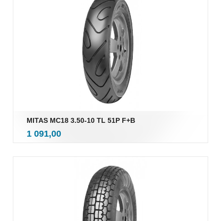
MITAS MC18 3.50-10 TL 51P F+B
inkl.
Pris
1 091,00
mva.