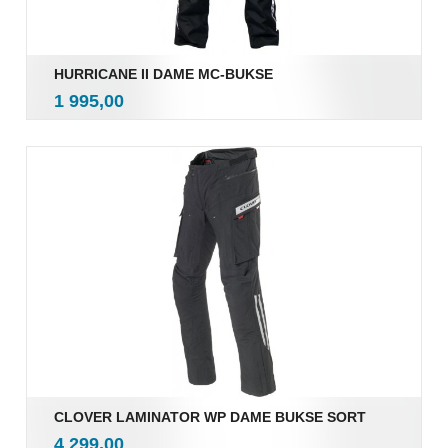
HURRICANE II DAME MC-BUKSE
inkl.
Pris
1 995,00
mva.
CLOVER LAMINATOR WP DAME BUKSE SORT
inkl.
Pris
4 299,00