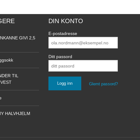
GERE
DIN KONTO
E-postadresse
NKANNE GIVI 2,5
Ditt passord
ggsokk
DER TIL
NVEST
Glemt passord?
e
Y HALVHJELM