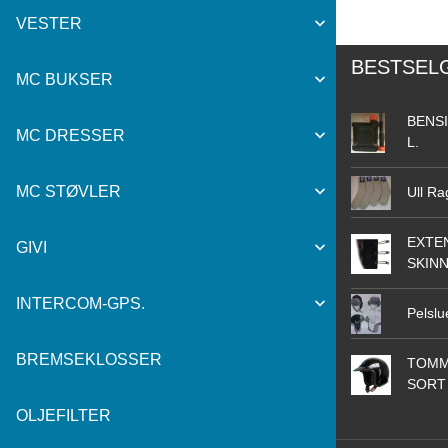
VESTER
BESTSEL
MC BUKSER
BENSI
MC DRESSER
L.
MC STØVLER
Ull Ra
EXTEN
GIVI
SKIN
INTERCOM-GPS.
Pelslu
BREMSEKLOSSER
TOMM
SORT
OLJEFILTER