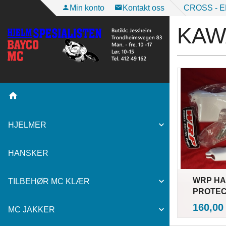
Gå
Min konto
Kontakt oss
CROSS - 
til
KAWA
innholdet
HJELMER
HANSKER
WRP H
TILBEHØR MC KLÆR
PROTE
i
Pris
160,00
MC JAKKER