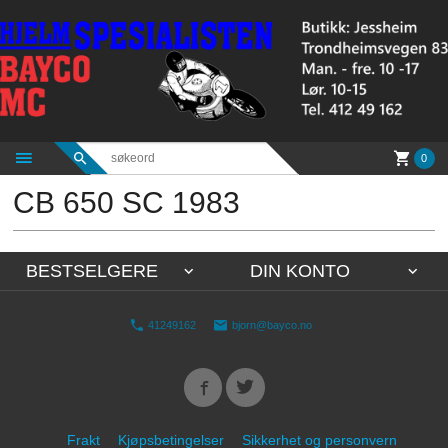
Gå
til
innholdet
0
CB 650 SC 1983
BESTSELGERE
DIN KONTO
41249162
bjorn@bayco.no
Frakt
Kjøpsbetingelser
Sikkerhet og personvern