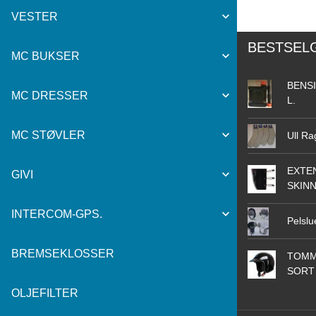
VESTER
BESTSEL
MC BUKSER
BENSI
MC DRESSER
L.
MC STØVLER
Ull Ra
EXTEN
GIVI
SKIN
INTERCOM-GPS.
Pelslu
BREMSEKLOSSER
TOMM
SORT
OLJEFILTER