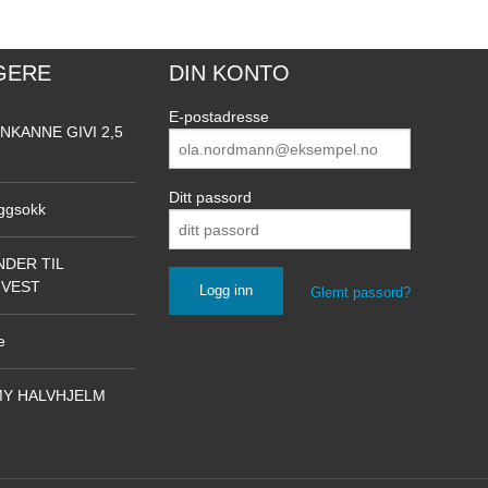
GERE
DIN KONTO
E-postadresse
NKANNE GIVI 2,5
Ditt passord
ggsokk
DER TIL
NVEST
Glemt passord?
e
Y HALVHJELM