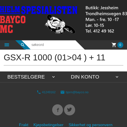
Gå
til
innholdet
0
GSX-R 1000 (01>04 ) + 11
BESTSELGERE
DIN KONTO
41249162
bjorn@bayco.no
Frakt
Kjøpsbetingelser
Sikkerhet og personvern