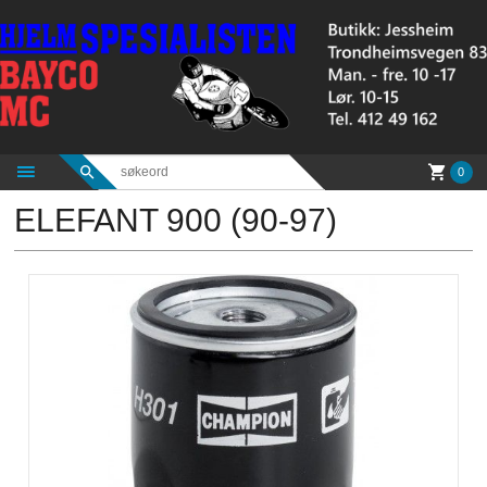
Gå
til
innholdet
0
ELEFANT 900 (90-97)