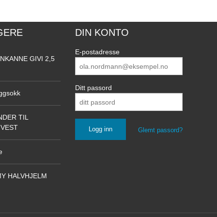
GERE
DIN KONTO
E-postadresse
NKANNE GIVI 2,5
Ditt passord
ggsokk
DER TIL
NVEST
Glemt passord?
e
Y HALVHJELM