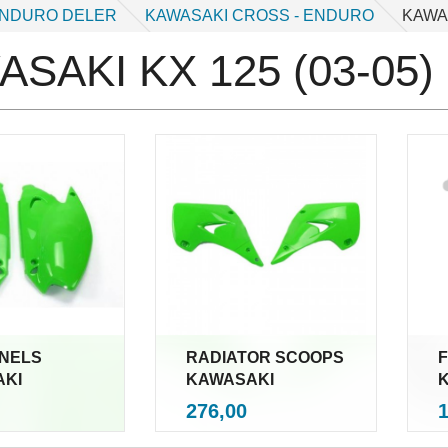
ENDURO DELER
KAWASAKI CROSS - ENDURO
KAWAS
SAKI KX 125 (03-05)
ANELS
RADIATOR SCOOPS
KI
KAWASAKI
nkl.
inkl.
Pris
P
276,00
mva.
mva.