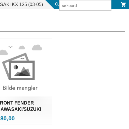
AKI KX 125 (03-05)
FRONT FENDER
KAWASAKI/SUZUKI
inkl.
ris
180,00
mva.