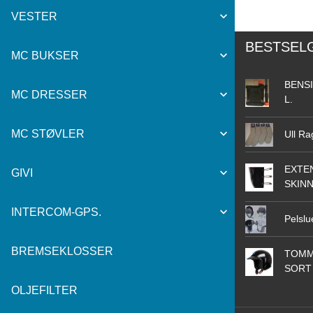
VESTER
BESTSEL
MC BUKSER
BENSI
MC DRESSER
L.
MC STØVLER
Ull Ra
EXTEN
GIVI
SKIN
INTERCOM-GPS.
Pelslu
BREMSEKLOSSER
TOMM
SORT
OLJEFILTER