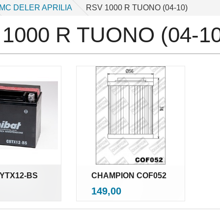
MC DELER APRILIA
RSV 1000 R TUONO (04-10)
1000 R TUONO (04-10
 YTX12-BS
CHAMPION COF052
nkl.
inkl.
Pris
149,00
mva.
mva.