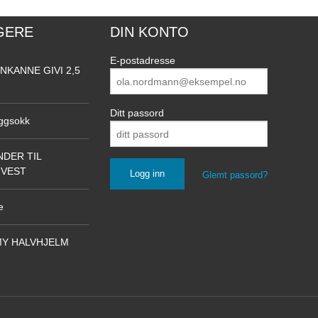
GERE
DIN KONTO
E-postadresse
NKANNE GIVI 2,5
Ditt passord
ggsokk
DER TIL
NVEST
Glemt passord?
e
Y HALVHJELM