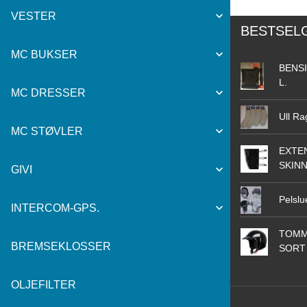
VESTER
BESTSEL
MC BUKSER
BENSI
L.
MC DRESSER
Ull Ra
MC STØVLER
EXTEN
SKIN
GIVI
Pelslu
INTERCOM-GPS.
TOMM
BREMSEKLOSSER
SORT
OLJEFILTER