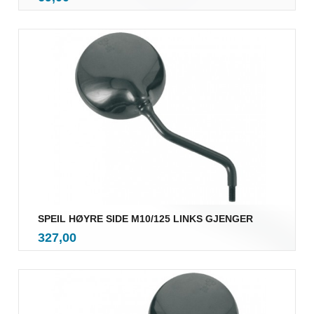
mva.
SPEIL HØYRE SIDE M10/125 LINKS GJENGER
inkl.
Pris
327,00
mva.