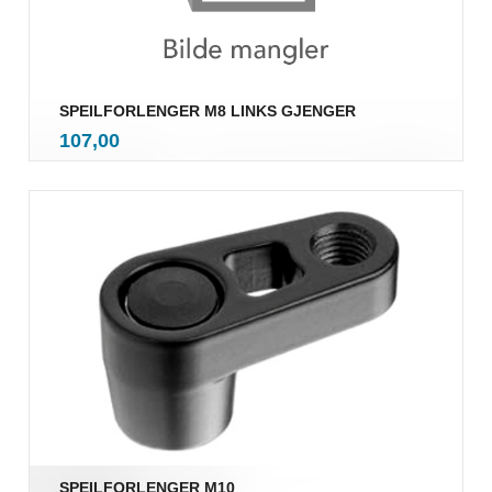
SPEILFORLENGER M8 LINKS GJENGER
inkl.
Pris
107,00
mva.
SPEILFORLENGER M10