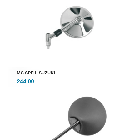
MC SPEIL SUZUKI
inkl.
Pris
244,00
mva.