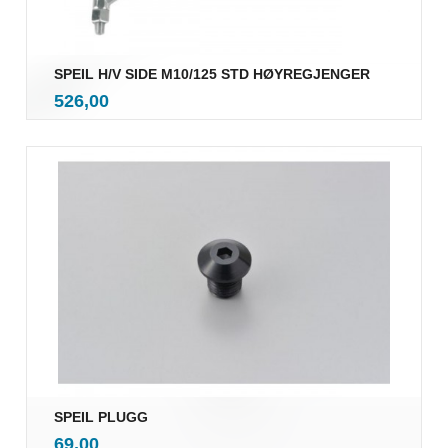
SPEIL H/V SIDE M10/125 STD HØYREGJENGER
inkl.
Pris
526,00
mva.
SPEIL PLUGG
inkl.
Pris
69,00