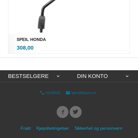
SPEIL HONDA
inkl.
Pris
308,00
mva.
BESTSELGERE
DIN KONTO
41249162
bjorn@bayco.no
Frakt
Kjøpsbetingelser
Sikkerhet og personvern