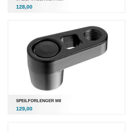
inkl.
Pris
128,00
mva.
SPEILFORLENGER M8
inkl.
Pris
129,00
mva.