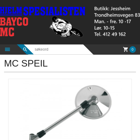
Gå
til
innholdet
0
MC SPEIL