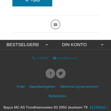
BESTSELGERE
DIN KONTO
41249162
bjorn@bayco.no
Frakt
Kjøpsbetingelser
Sikkerhet og personvern
Nyhetsbrev
Bayco MC AS Trondheimsveien 83 2050 Jessheim Tlf.
41249162
-