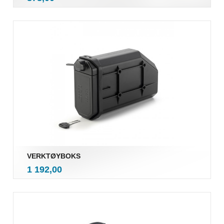
mva.
VERKTØYBOKS
inkl.
Pris
1 192,00
mva.