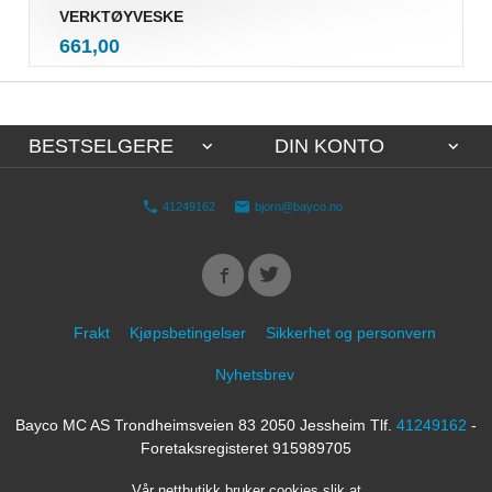
VERKTØYVESKE
inkl.
Pris
661,00
mva.
BESTSELGERE
DIN KONTO
41249162
bjorn@bayco.no
Frakt
Kjøpsbetingelser
Sikkerhet og personvern
Nyhetsbrev
Bayco MC AS Trondheimsveien 83 2050 Jessheim Tlf.
41249162
-
Foretaksregisteret 915989705
Vår nettbutikk bruker cookies slik at