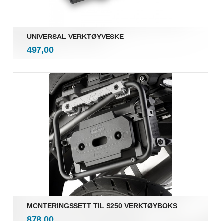
UNIVERSAL VERKTØYVESKE
inkl.
Pris
497,00
mva.
MONTERINGSSETT TIL S250 VERKTØYBOKS
inkl.
Pris
878,00