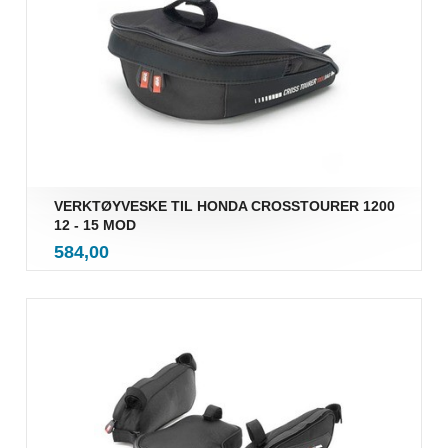
VERKTØYVESKE TIL HONDA CROSSTOURER 1200
12 - 15 MOD
inkl.
Pris
584,00
mva.