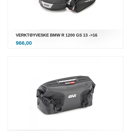
VERKTØYVESKE BMW R 1200 GS 13 ->16
inkl.
Pris
966,00
mva.