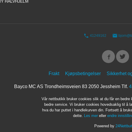
Y HALVHJELM
41249162
bjorn@b
Frakt
Kjøpsbetingelser
Sikkerhet o
Bayco MC AS Trondheimsveien 83 2050 Jessheim Tlf.
4
Vår nettbutikk bruker cookies slik at du får en bedre
bedre service. Vi bruker cookies hovedsaklig til å l
hva du har puttet i handlekurven din. Fortsett å bru
dette.
Les mer
eller
endre innstilli
Powered by
24Nettbut