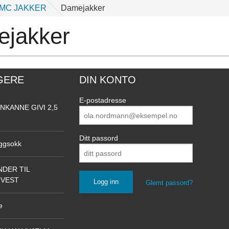
MC JAKKER
Damejakker
jakker
GERE
DIN KONTO
E-postadresse
NKANNE GIVI 2,5
Ditt passord
ggsokk
DER TIL
NVEST
Glemt passord?
e