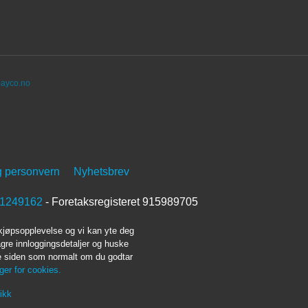
ayco.no
g personvern
Nyhetsbrev
1249162
- Foretaksregisteret 915989705
 kjøpsopplevelse og vi kan yte deg
agre innloggingsdetaljer og huske
ke siden som normalt om du godtar
nger for cookies.
ikk