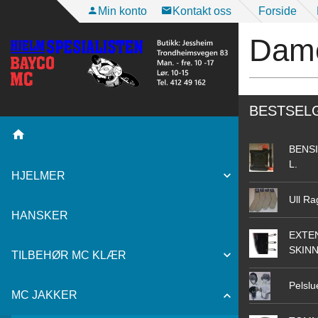
Gå
Min konto
Kontakt oss
Forside
til
Dame
innholdet
BESTSEL
BENSI
L.
HJELMER
Ull Ra
HANSKER
EXTEN
SKIN
TILBEHØR MC KLÆR
Pelslu
MC JAKKER