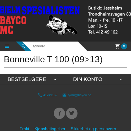
Gå
til
innholdet
0
Bonneville T 100 (09>13)
BESTSELGERE
DIN KONTO
41249162
bjorn@bayco.no
Frakt
Kjøpsbetingelser
Sikkerhet og personvern