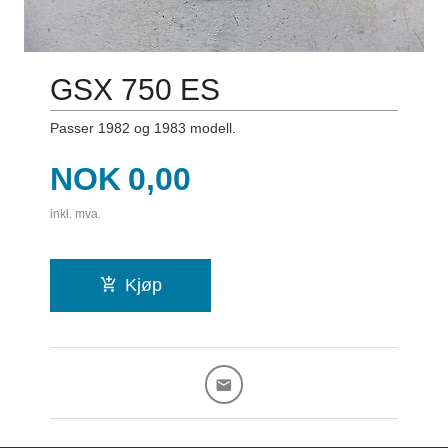
GSX 750 ES
Passer 1982 og 1983 modell.
Pris
NOK
0,00
inkl. mva.
Kjøp