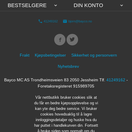
BESTSELGERE
DIN KONTO
41249162
bjorn@bayco.no
Frakt
Kjøpsbetingelser
Sikkerhet og personvern
Nyhetsbrev
Bayco MC AS Trondheimsveien 83 2050 Jessheim Tlf.
41249162
-
Foretaksregisteret 915989705
Vår nettbutikk bruker cookies slik at
du får en bedre kjøpsopplevelse og vi
kan yte deg bedre service. Vi bruker
cookies hovedsaklig til å lagre
innloggingsdetaljer og huske hva du
har puttet i handlekurven din. Fortsett
å bruke siden som normalt om du