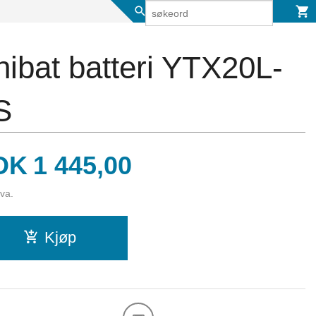
ibat batteri YTX20L-
S
is
OK
1 445,00
mva.
Kjøp