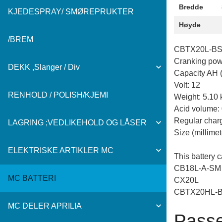
Bredde
KJEDESPRAY/ SMØREPRUKTER
Høyde
/BREM
CBTX20L-B
Cranking pow
DEKK ,Slanger / Div
Capacity AH (
Volt: 12
RENHOLD / POLISH/KJEMI
Weight: 5.10 
Acid volume: 
Regular charg
LAGRING ;VEDLIKEHOLD OG LÅSER
Size (millimet
ELEKTRISKE ARTIKLER MC
This battery 
CB18L-A-SM
MC BATTERI
CX20L
CBTX20HL-
MC DELER APRILIA
Passer