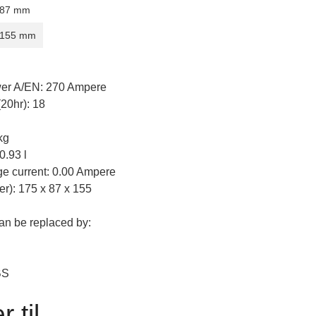
87 mm
155 mm
S
er A/EN: 270 Ampere
20hr): 18
kg
0.93 l
e current: 0.00 Ampere
er): 175 x 87 x 155
can be replaced by:
BS
 til