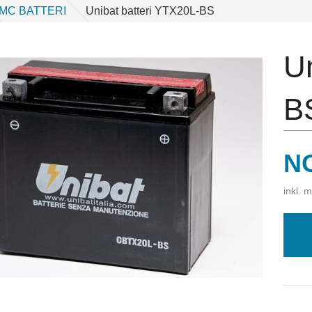
MC BATTERI
Unibat batteri YTX20L-BS
Un
B
Pr
N
inkl. 