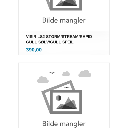
VISIR LS2 STORM/STREAM/RAPID
GULL SØLV/GULL SPEIL
inkl.
Pris
390,00
mva.