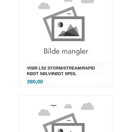
VISIR LS2 STORM/STREAM/RAPID
RØDT SØLV/RØDT SPEIL
inkl.
Pris
390,00
mva.