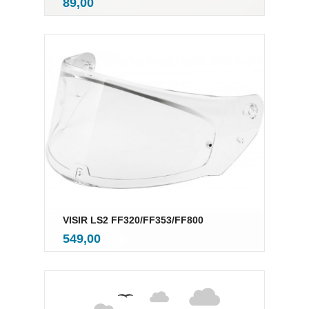
Pris
89,00
mva.
VISIR LS2 FF320/FF353/FF800
inkl.
Pris
549,00
mva.