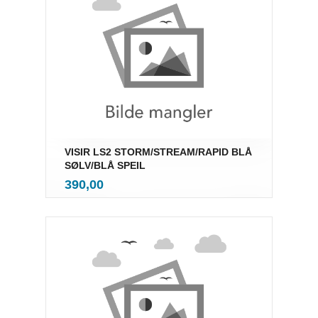
VISIR LS2 STORM/STREAM/RAPID BLÅ
SØLV/BLÅ SPEIL
inkl.
Pris
390,00
mva.