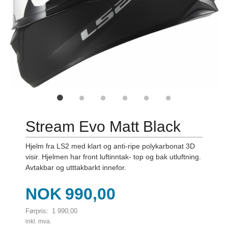
Stream Evo Matt Black
Hjelm fra LS2 med klart og anti-ripe polykarbonat 3D
visir. Hjelmen har front luftinntak- top og bak utluftning.
Avtakbar og utttakbarkt innefor.
Tilbud
NOK
990,00
Førpris:
1 990,00
Rabatt
inkl. mva.