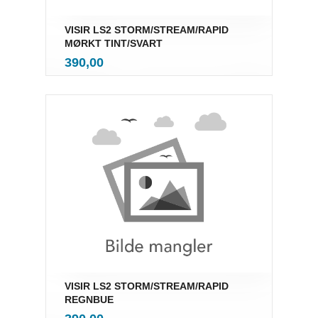
VISIR LS2 STORM/STREAM/RAPID
MØRKT TINT/SVART
inkl.
Pris
390,00
mva.
VISIR LS2 STORM/STREAM/RAPID
REGNBUE
inkl.