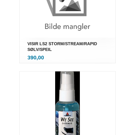
VISIR LS2 STORM/STREAM/RAPID
SØLV/SPEIL
inkl.
Pris
390,00
mva.