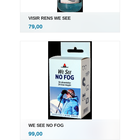
VISIR RENS WE SEE
inkl.
Pris
79,00
mva.
WE SEE NO FOG
inkl.
Pris
99,00
mva.