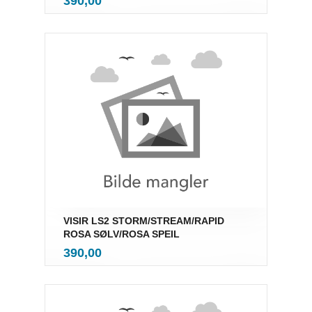
Pris
390,00
mva.
VISIR LS2 STORM/STREAM/RAPID
ROSA SØLV/ROSA SPEIL
inkl.
Pris
390,00
mva.