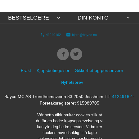
BESTSELGERE
DIN KONTO
41249162
bjorn@bayco.no
Frakt
Kjøpsbetingelser
Sikkerhet og personvern
Nyhetsbrev
Bayco MC AS Trondheimsveien 83 2050 Jessheim Tlf.
41249162
-
Foretaksregisteret 915989705
Vår nettbutikk bruker cookies slik at
du får en bedre kjøpsopplevelse og vi
kan yte deg bedre service. Vi bruker
cookies hovedsaklig til å lagre
innloggingsdetaljer og huske hva du