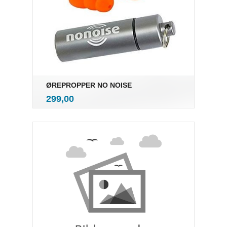
ØREPROPPER NO NOISE
inkl.
Pris
299,00
mva.