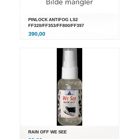
PINLOCK ANTIFOG LS2
FF320/FF353/FF800/FF397
inkl.
Pris
390,00
mva.
RAIN OFF WE SEE
inkl.