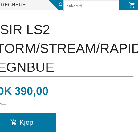
D REGNBUE
ISIR LS2
TORM/STREAM/RAPI
EGNBUE
is
OK
390,00
mva.
Kjøp