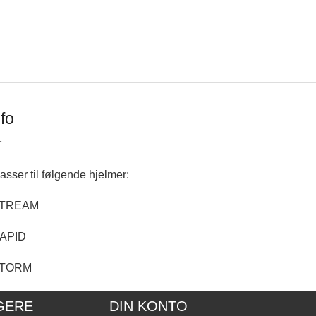
fo
r
passer til følgende hjelmer:
STREAM
RAPID
STORM
GERE
DIN KONTO