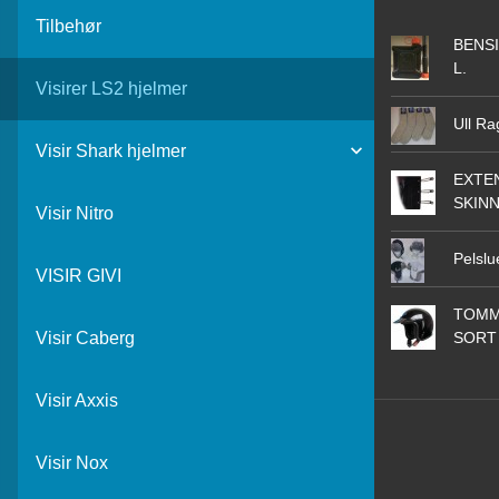
Tilbehør
BENSI
L.
Visirer LS2 hjelmer
Ull Ra
Visir Shark hjelmer
EXTEN
SKIN
Visir Nitro
Pelslu
VISIR GIVI
TOMM
SORT
Visir Caberg
Visir Axxis
Visir Nox