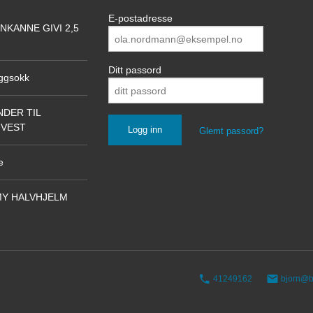
E-postadresse
NKANNE GIVI 2,5
Ditt passord
ggsokk
DER TIL
NVEST
Glemt passord?
e
Y HALVHJELM
41249162
bjorn@b