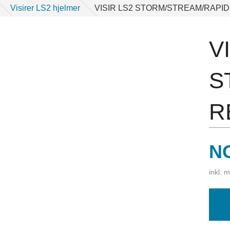
Visirer LS2 hjelmer
VISIR LS2 STORM/STREAM/RAPI
V
S
R
Pr
N
inkl. 