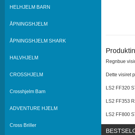
HELHJELM BARN
ÅPNINGSHJELM
ÅPNINGSHJELM SHARK
Produktin
HALVHJELM
Regnbue visi
Dette visiret 
CROSSHJELM
LS2 FF320 
Crosshjelm Barn
LS2 FF353 
ADVENTURE HJELM
LS2 FF800 
Cross Briller
BESTSEL