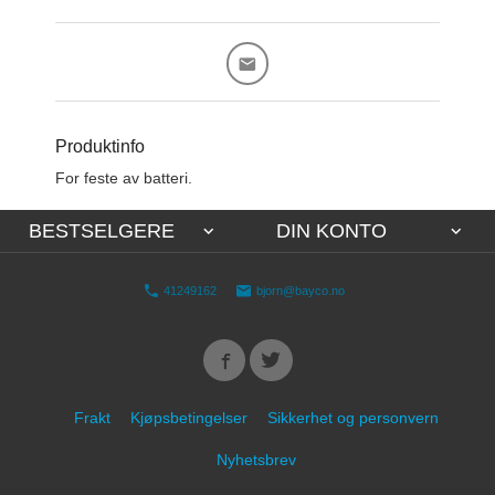
Produktinfo
For feste av batteri.
BESTSELGERE
DIN KONTO
41249162
bjorn@bayco.no
Frakt
Kjøpsbetingelser
Sikkerhet og personvern
Nyhetsbrev