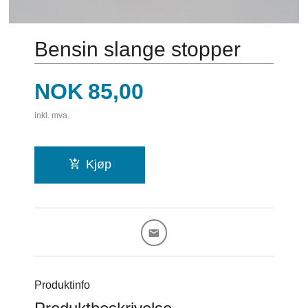
Bensin slange stopper
Pris
NOK
85,00
inkl. mva.
Kjøp
Produktinfo