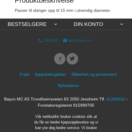
Produktbeskrivelse
Passer til slanger opp til 15 mm i utvendig diameter.
BESTSELGERE
DIN KONTO
41249162
bjorn@bayco.no
Frakt
Kjøpsbetingelser
Sikkerhet og personvern
Nyhetsbrev
Bayco MC AS Trondheimsveien 83 2050 Jessheim Tlf.
41249162
-
Foretaksregisteret 915989705
Vår nettbutikk bruker cookies slik at
du får en bedre kjøpsopplevelse og vi
kan yte deg bedre service. Vi bruker