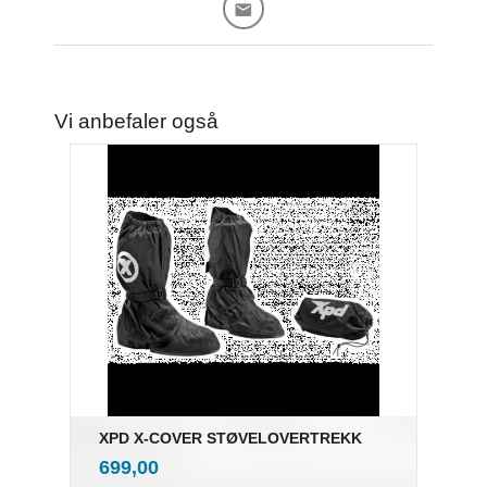
Vi anbefaler også
XPD X-COVER STØVELOVERTREKK
inkl.
Pris
699,00
mva.