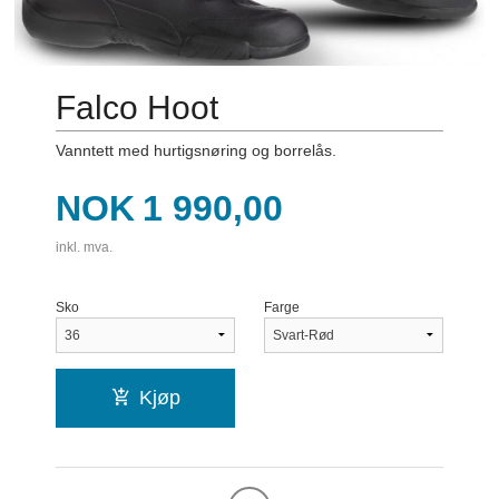
Falco Hoot
Vanntett med hurtigsnøring og borrelås.
Pris
NOK
1 990,00
inkl. mva.
Sko
Farge
Kjøp