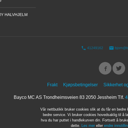
e
Y HALVHJELM
41249162
bjorn@b
Frakt
Kjøpsbetingelser
Sikkerhet o
Bayco MC AS Trondheimsveien 83 2050 Jessheim Tlf.
4
Vår nettbutikk bruker cookies slik at du får en bedre
bedre service. Vi bruker cookies hovedsaklig til å l
hva du har puttet i handlekurven din. Fortsett å bru
dette.
Les mer
eller
endre innstilli