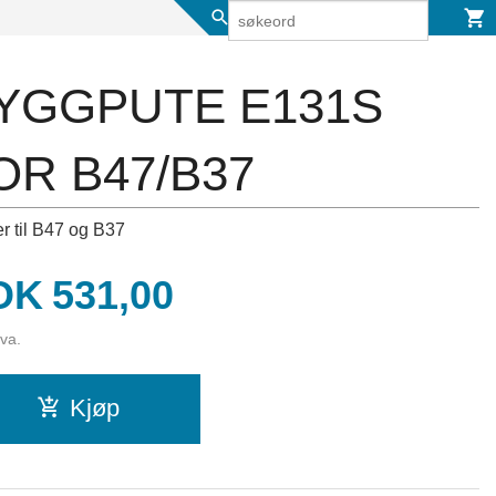
YGGPUTE E131S
OR B47/B37
r til B47 og B37
is
OK
531,00
mva.
Kjøp