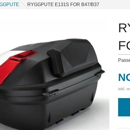
GGPUTE
RYGGPUTE E131S FOR B47/B37
R
F
Passe
Pr
N
inkl. 