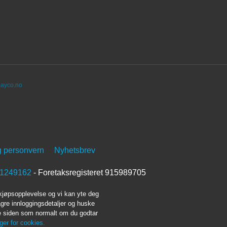
ayco.no
g personvern
Nyhetsbrev
1249162
- Foretaksregisteret 915989705
 kjøpsopplevelse og vi kan yte deg
agre innloggingsdetaljer og huske
ke siden som normalt om du godtar
nger for cookies.