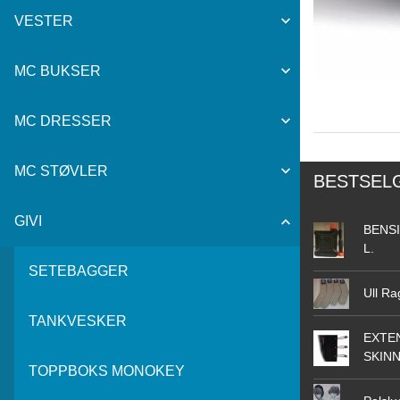
VESTER
MC BUKSER
MC DRESSER
MC STØVLER
BESTSEL
GIVI
BENSI
L.
SETEBAGGER
Ull Ra
TANKVESKER
EXTEN
SKIN
TOPPBOKS MONOKEY