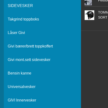
Pelslu
SIDEVESKER
TOMM
SORT
Takgrind toppboks
Låser Givi
Givi bærer/brett toppkoffert
Givi mont.sett sidevesker
Bensin kanne
Universalvesker
GIVI Innervesker