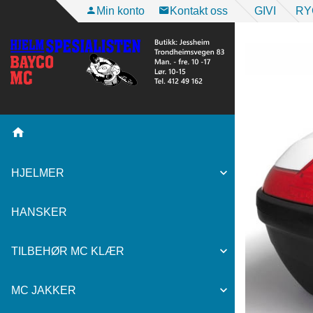
Gå
Min konto
Kontakt oss
GIVI
RY
til
innholdet
HJELMER
HANSKER
TILBEHØR MC KLÆR
MC JAKKER