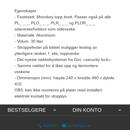
Egenskaper:
- Festesett: Monokey topp brett. Passer også på alle
PL_ _ _, PLO_ _ _, PLR_ _ _ og PLOR_ _ _
sideveskeholdere som sideveske.
- Materiale: Aluminium
- Volum: 30 liter
- Stroppefester på lokket muliggjør festing av
ytterligere vesker, f. eks. toppveske.
- Det nyeste nøkkelsystemet fra Givi, «security lock».
- Samme nøkkel for å låse opp og demontere
veskene.
- Dimmensjon (mm): høyde 240 x bredde 460 x dybde
410.
OBS: kan ikke monteres på plater med installert
elektrisk kontakt for stopplys.
BESTSELGERE
DIN KONTO
41249162
bjorn@bayco.no