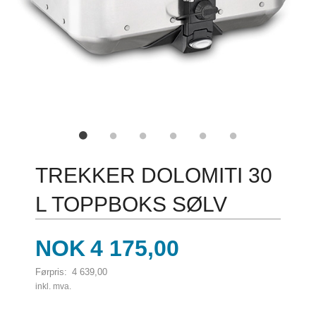
TREKKER DOLOMITI 30
L TOPPBOKS SØLV
Tilbud
NOK
4 175,00
Førpris:
4 639,00
Rabatt
inkl. mva.