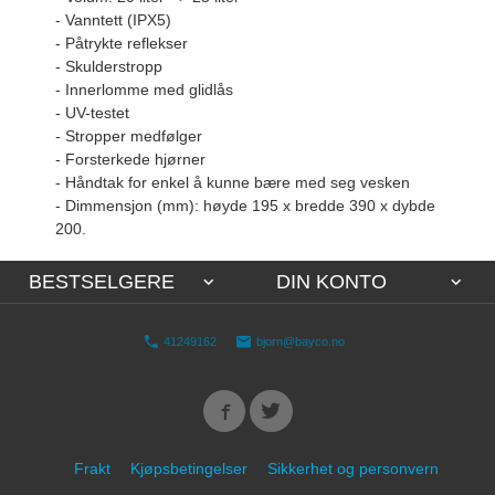
- Vanntett (IPX5)
- Påtrykte reflekser
- Skulderstropp
- Innerlomme med glidlås
- UV-testet
- Stropper medfølger
- Forsterkede hjørner
- Håndtak for enkel å kunne bære med seg vesken
- Dimmensjon (mm): høyde 195 x bredde 390 x dybde
200.
BESTSELGERE
DIN KONTO
41249162
bjorn@bayco.no
Frakt
Kjøpsbetingelser
Sikkerhet og personvern