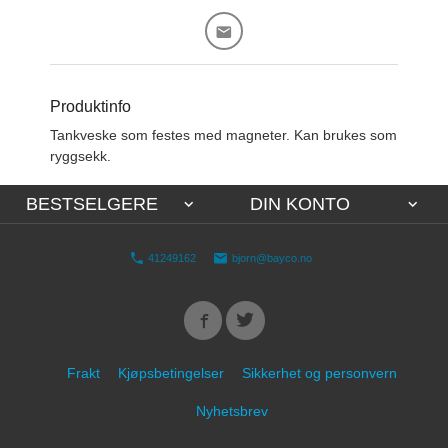
Produktinfo
Tankveske som festes med magneter. Kan brukes som
ryggsekk.
BESTSELGERE
DIN KONTO
41249162
bjorn@bayco.no
Frakt
Kjøpsbetingelser
Sikkerhet og personvern
Nyhetsbrev